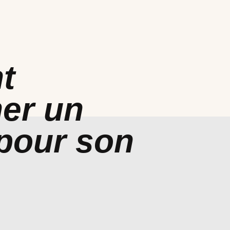
t
er un
pour son