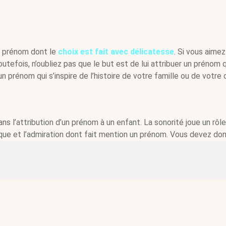
 un prénom dont le
choix est fait avec délicatesse
. Si vous aime
outefois, n’oubliez pas que le but est de lui attribuer un prénom qu
prénom qui s’inspire de l’histoire de votre famille ou de votre c
dans l’attribution d’un prénom à un enfant. La sonorité joue un rôl
tique et l’admiration dont fait mention un prénom. Vous devez don
 aux autres à travers la sonorité du prénom de votre fils.
du prénom de l’enfant
re l’attribution d’un prénom à un enfant est de faire passer un me
 écrivains ou des acteurs de l’animation dans un domaine donné
ésitez pas à connaître les significations de ces prénoms avant 