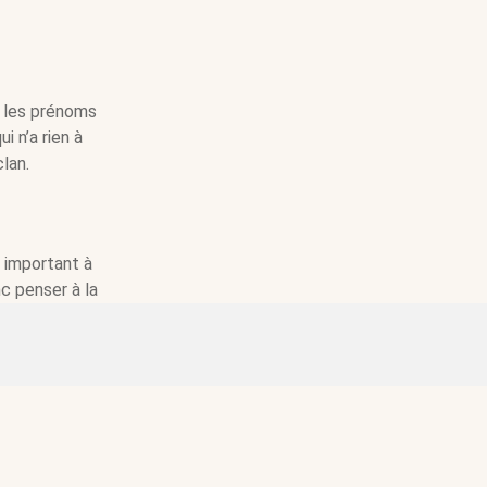
z les prénoms
i n’a rien à
lan.
e important à
c penser à la
ssage. Pour
. La plupart
de les