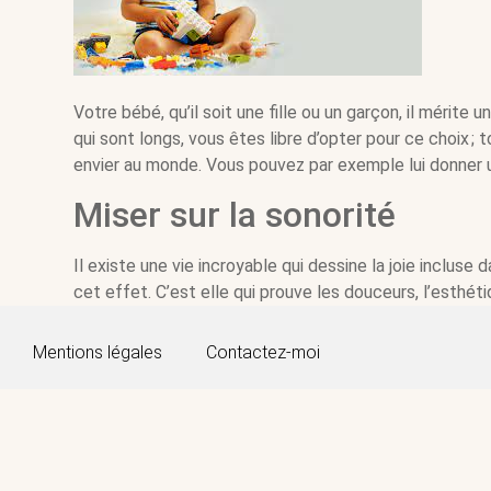
Votre bébé, qu’il soit une fille ou un garçon, il mérite
qui sont longs, vous êtes libre d’opter pour ce choix ; t
envier au monde. Vous pouvez par exemple lui donner un 
Miser sur la sonorité
Il existe une vie incroyable qui dessine la joie incluse 
cet effet. C’est elle qui prouve les douceurs, l’esthé
vie, à l’image et l’honneur que vous pouvez transmettre
Mentions légales
Contactez-moi
Penser à la signification 
Nul ne l’ignore, le désir qui se cache au départ derriè
votre bébé, vous pouvez vous inspirer des prénoms des
d’entre eux disposent de beaux prénoms au monde. N’h