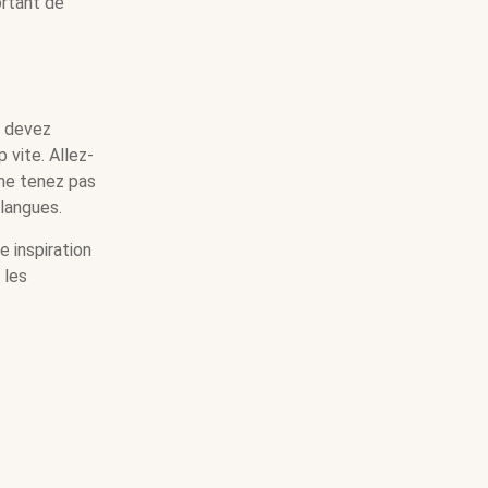
ortant de
s devez
 vite. Allez-
 ne tenez pas
langues.
 inspiration
 les