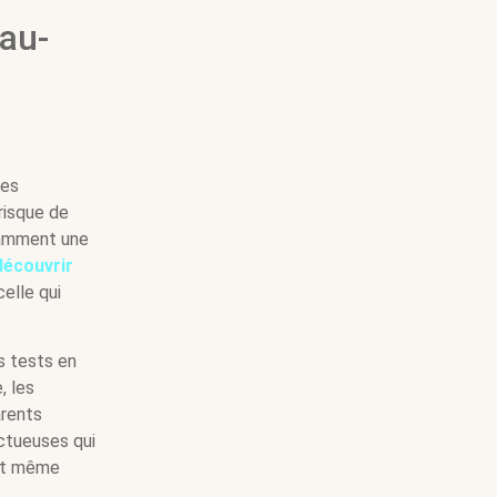
au-
les
risque de
tamment une
découvrir
elle qui
es tests en
, les
arents
ectueuses qui
ant même