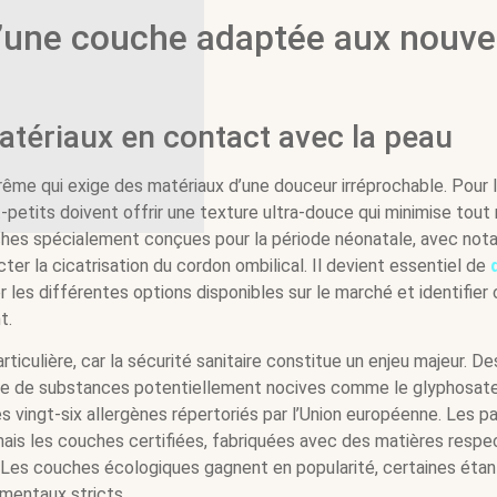
 d’une couche adaptée aux nouve
matériaux en contact avec la peau
ême qui exige des matériaux d’une douceur irréprochable. Pour 
-petits doivent offrir une texture ultra-douce qui minimise tout 
uches spécialement conçues pour la période néonatale, avec no
r la cicatrisation du cordon ombilical. Il devient essentiel de
les différentes options disponibles sur le marché et identifier c
t.
ticulière, car la sécurité sanitaire constitue un enjeu majeur. D
ce de substances potentiellement nocives comme le glyphosate
 vingt-six allergènes répertoriés par l’Union européenne. Les p
rmais les couches certifiées, fabriquées avec des matières resp
 Les couches écologiques gagnent en popularité, certaines ét
mentaux stricts.