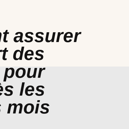
 assurer
rt des
 pour
s les
s mois