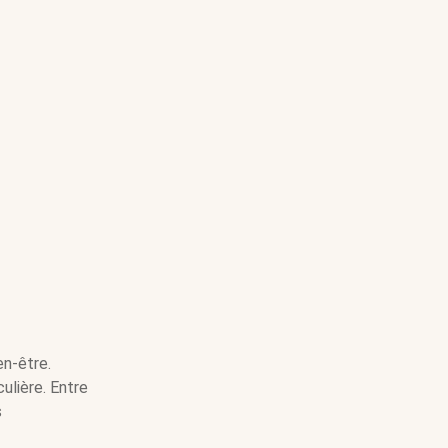
en-être.
ulière. Entre
s