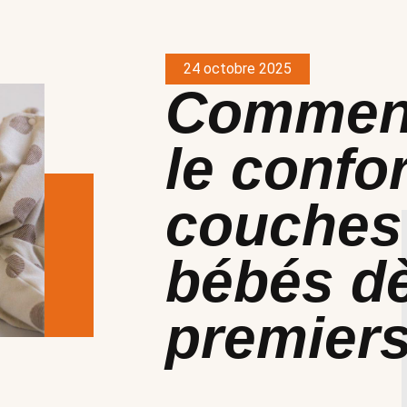
24 octobre 2025
Comment
le confo
couches
bébés dè
premier